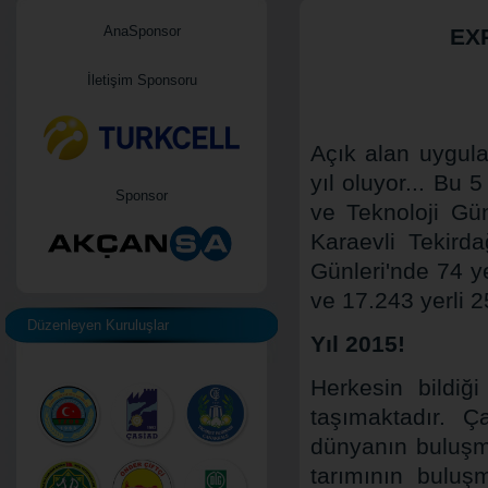
AnaSponsor
EXP
İletişim Sponsoru
Açık alan uygulam
yıl oluyor... Bu 
Sponsor
ve Teknoloji Gün
Karaevli Tekird
Günleri'nde 74 y
ve 17.243 yerli 2
Düzenleyen Kuruluşlar
Yıl 2015!
Herkesin bildiğ
taşımaktadır. Ç
dünyanın buluşma
tarımının buluş