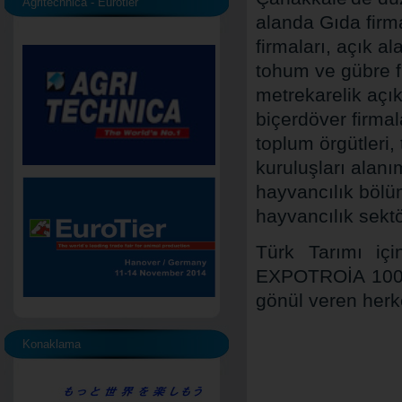
Agritechnica - Eurotier
alanda Gıda firm
firmaları, açık a
tohum ve gübre fi
metrekarelik açı
biçerdöver firmal
toplum örgütleri,
kuruluşları alanı
hayvancılık bölü
hayvancılık sektö
Türk Tarımı içi
EXPOTROİA 100. 
gönül veren herke
Konaklama