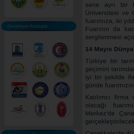
sene ayrı bir 
Üniversitesi ve 
fuarımıza, iki y
Destekleyen Kuruluşlar
Fuarının da kat
sergilenmesi açıs
14 Mayıs Dünya 
Türkiye bir tar
geçimini tarımda
iyi bir şekilde 
günde fuarımızın 
Katılımcı firma
olacağı fuarım
Merkez'de Çanak
gerçekleştirilece
Çanakkale'de düz